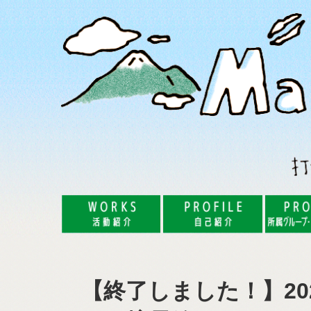
コ
ナ
ン
ビ
テ
ゲ
ン
ー
ツ
シ
へ
ョ
ス
ン
キ
に
ッ
移
プ
動
【終了しました！】2021