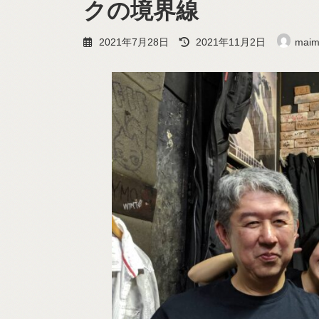
クの境界線
最
2021年7月28日
2021年11月2日
maim
終
更
新
日
時
: