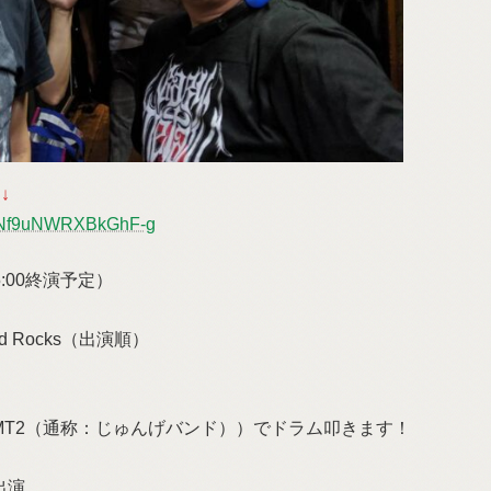
↓
bdNf9uNWRXBkGhF-g
15:00終演予定）
id Rocks（出演順）
MT2（通称：じゅんげバンド））でドラム叩きます！
に出演。