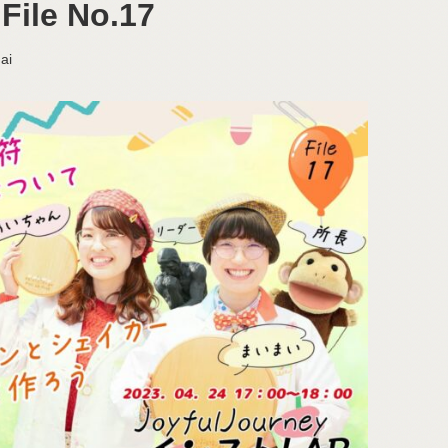
le No.17
ai