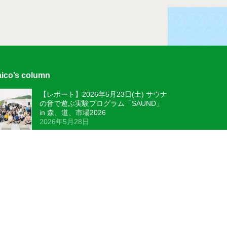
ico’s column
【レポート】2026年5月23日(土) サウナ
の音で遊ぶ実験プログラム「SAUND」
in 森、道、市場2026
2026年5月28日
【レポート】2026年2月28日(土)・3月1
日(日) 石牟礼道子作 音楽詩劇『緑亜紀
の蝶』ー自分にきかせる童話
2026年3月4日
【レポート】2026年1月30日(金)・2月
13日(金)・20日(金) いろいろねいろ@就
労移行ITスクール