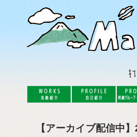
コ
ナ
ン
ビ
テ
ゲ
ン
ー
ツ
シ
へ
ョ
ス
ン
キ
に
ッ
移
プ
動
【アーカイブ配信中】2023