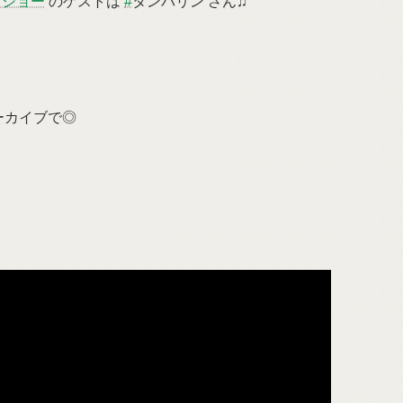
クショー
のゲストは
#
タンバリン さん♫
ーカイブで◎