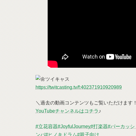
ツイキャス
https://twitcasting.tv/f:402371910920989
＼過去の動画コンテンツもご覧いただけます
YouTubeチャンネルはコチラ
♪
#立花容器
#JoyfulJourney
#打楽器
#パーカッシ
ンバ
#ヒノキドラム
#親子向け