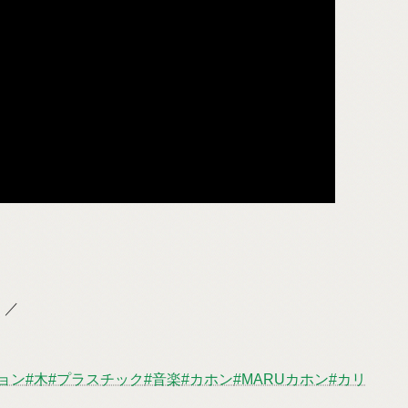
！／
ョン
#木
#プラスチック
#音楽
#カホン
#MARUカホン
#カリ