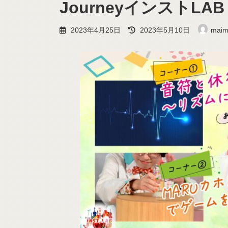
JourneyインストLAB Fi
最
2023年4月25日
2023年5月10日
maim
終
更
新
日
時
: