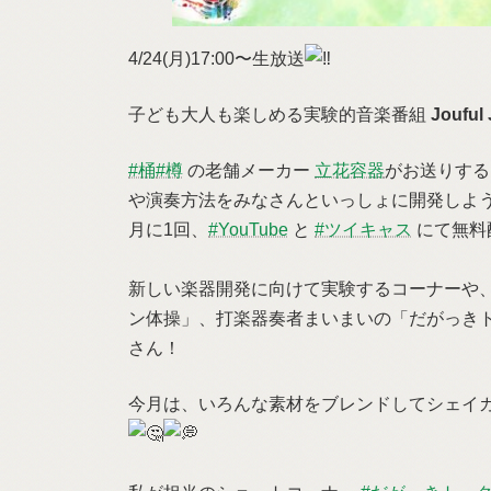
4/24(月)17:00〜生放送
子ども大人も楽しめる実験的音楽番組
Joufu
#桶
#樽
の老舗メーカー
立花容器
がお送りす
や演奏方法をみなさんといっしょに開発しよ
月に1回、
#YouTube
と
#ツイキャス
にて無料
新しい楽器開発に向けて実験するコーナーや、
ン体操」、打楽器奏者まいまいの「だがっき
さん！
今月は、いろんな素材をブレンドしてシェイ